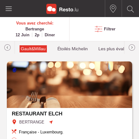
Vous avez cherché:
Bertrange
Filtrer
12 Juin
2p
Diner
Gault&Millau
Étoilés Michelin
Les plus évalués
RESTAURANT ELCH
BERTRANGE
Française - Luxembourg.