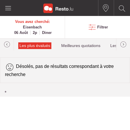
Vous avez cherché:
Eisenbach
Filtrer
06 Août
2p
Diner
helin
Les plus évalués
Meilleures quotations
Les plus r
Désolés, pas de résultats correspondant à votre
recherche
*