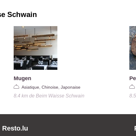
se Schwain
Mugen
Pe
Asiatique, Chinoise, Japonaise
8.4 km
de
Beim Waisse Schwain
8.
Resto.lu