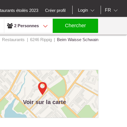
FR
Login
aurants étoilés 2023
Créer profil
Chercher
2 Personnes
Restaurants
6246 Rippig
Beim Waisse Schwain
Voir sur la carte