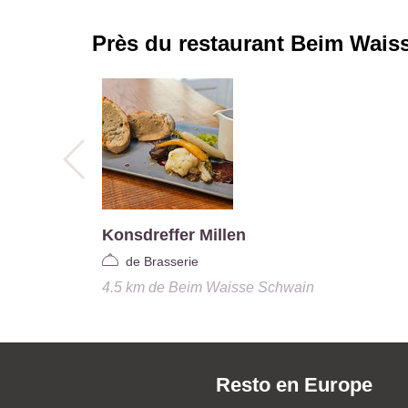
Près du restaurant
Beim Wais
Konsdreffer Millen
de Brasserie
4.5 km
de
Beim Waisse Schwain
Resto en Europe