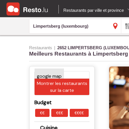
Restaurants par ville et province
Restaurants
2652 LIMPERTSBERG (LUXEMBO
Meilleurs Restaurants à Limpertsberg
Montrer les restaurants
sur la carte
Budget
€€
€€€
€€€€
Cuisine