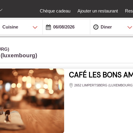
Chèque cadeau
Ajouter un restaurant
Rest
Cuisine
Diner
URG)
 (luxembourg)
CAFÉ LES BONS AM
2652 LIMPERTSBERG (LUXEMBOURG