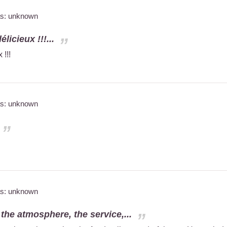
as: unknown
licieux !!!...
 !!!
as: unknown
as: unknown
 the atmosphere, the service,...