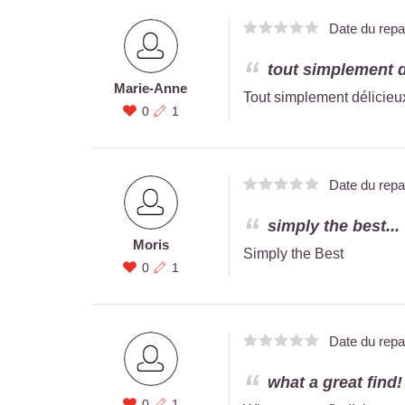
Date du rep
tout simplement dé
Marie-Anne
Tout simplement délicieux
0
1
Date du rep
simply the best...
Moris
Simply the Best
0
1
Date du rep
what a great find!
0
1