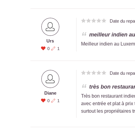
Date du rep
meilleur indien a
Urs
Meilleur indien au Luxemb
0
1
Date du rep
très bon restaura
Diane
Très bon restaurant indi
0
1
avec entrée et plat à prix
surtout les propriétaires t