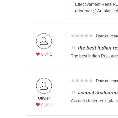
Effectivement René R., 
retourner ; ) Au plaisir 
Date du rep
the best indian re
0
1
The best Indian Restaure
Date du rep
accueil chaleureux
Olivier
Accueil chaleureux, plats
0
1