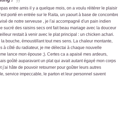
lting !
as entre amis il y a quelque mois, on a voulu réitérer le plaisir
'est porté en entrée sur le Raita, un yaourt à base de concombr
avisé de notre serveuse , je l'ai accompagné d'un pain indien
 sucré des raisins secs ont fait beau mariage avec la douceur
illeur restait à venir avec le plat principal : un chicken achari.
ns la bouche, émoustillant tout mes sens. La chaleur montante,
is à côté du radiateur, je me délectai à chaque nouvelle
 me lance mon épouse ;). Certes ca a apaisé mes ardeurs,
ais goûté auparavant un plat qui avait autant égayé mon corps
et j'ai hâte de pouvoir retourner pour goûter leurs autres
, service impeccable, le parton et leur personnel savent