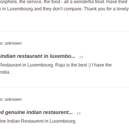
osphere, the service, the food - all a wonderful treat. Have tried
ts in Luxembourg and they don't compare. Thank you for a lovely
as: unknown
 indian restaurant in luxembo...
 Restaurant in Luxembourg. Raju is the best :) I have the
India.
as: unknown
d genuine indian restaurent...
ine Indian Restaurent in Luxembourg.