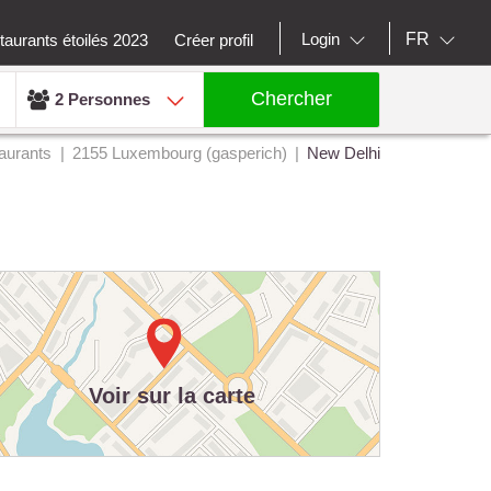
FR
Login
aurants étoilés 2023
Créer profil
Chercher
2 Personnes
aurants
2155 Luxembourg (gasperich)
New Delhi
Voir sur la carte