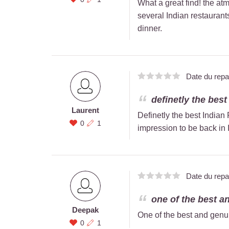
What a great find! the atm
several Indian restauran
dinner.
Date du rep
definetly the best
Laurent
Definetly the best Indian
0
1
impression to be back in 
Date du rep
one of the best an
Deepak
One of the best and genu
0
1