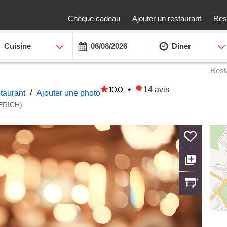
Chèque cadeau
Ajouter un restaurant
Rest
Cuisine
Diner
Rest
10.0
•
14
avis
/
staurant
Ajouter une photo
ERICH)