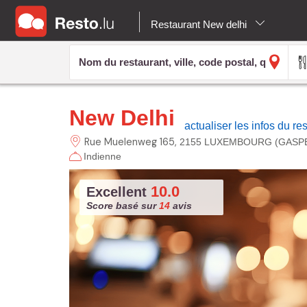
Restaurant New delhi
New Delhi
actualiser les infos du re
Rue Muelenweg
165
2155 LUXEMBOURG (GASP
Indienne
10.0
Excellent
Score basé sur
14
avis