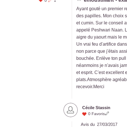
emoustillant - exa
0
1
Ayant gouté un premier rep
des papilles. Mon choix s
et cumin. Sur le conseil 
appelé Peshwari Naan. Le
aigre du yaourt mais le me
Un vrai feu d'artifice da
non parce que j'étais ass
bouchée. Enlève ton pull
néanmoins je n'avais jam
et esprit. C'est excellent 
plats.Atmosphère agréable
recevoir.Merci
Cécile Stassin
0 Favoris
Avis du
27/03/2017