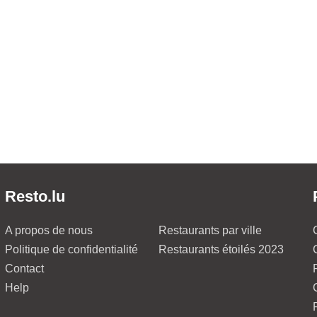
Resto.lu
A propos de nous
Restaurants par ville
Politique de confidentialité
Restaurants étoilés 2023
Contact
Help