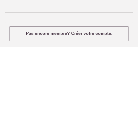
n
e
a
m
e
Pas encore membre? Créer votre compte.