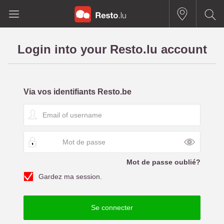
Login into your Resto.lu account
Via vos identifiants Resto.be
E
m
a
M
i
o
l
t
o
Mot de passe oublié?
d
f
Gardez ma session.
e
u
p
s
a
e
Se connecter
s
r
s